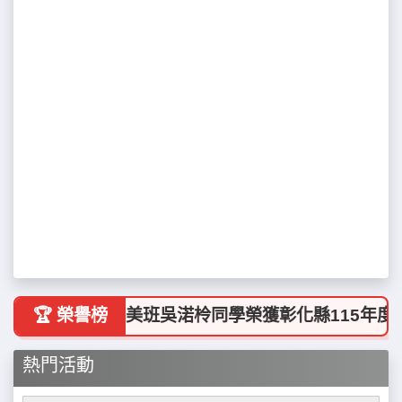
 賀！本校6年美班吳渃柃同學榮獲彰化縣115年度【
🏆 榮譽榜
熱門活動