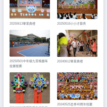
20250613畢業典禮
20250516小小才藝秀
20250501中年級九宮格趣味
20240612畢業典禮
投擲競賽
20240525忠孝40周年校慶