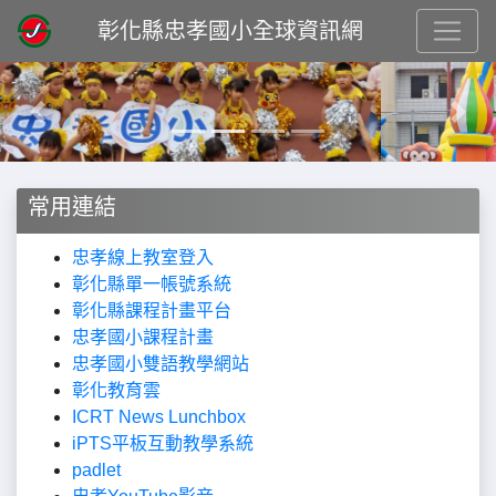
彰化縣忠孝國小全球資訊網
Previous
Next
常用連結
忠孝線上教室登入
彰化縣單一帳號系統
彰化縣課程計畫平台
忠孝國小課程計畫
忠孝國小雙語教學網站
彰化教育雲
ICRT News Lunchbox
iPTS平板互動教學系統
padlet