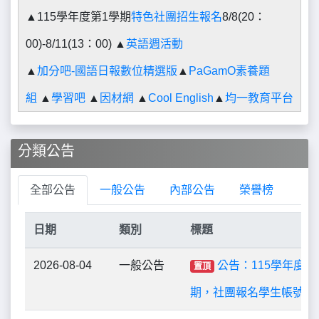
▲115學年度第1學期
特色社團招生報名
8/8(20：
00)-8/11(13：00) ▲
英語週活動
▲
加分吧-國語日報
數位精選版
▲
PaGamO素養題
組
▲
學習吧
▲
因材網
▲
Cool English
▲
均一教育平台
分類公告
全部公告
一般公告
內部公告
榮譽榜
日期
類別
標題
2026-08-04
一般公告
公告：115學年度第
置頂
期，社團報名學生帳號