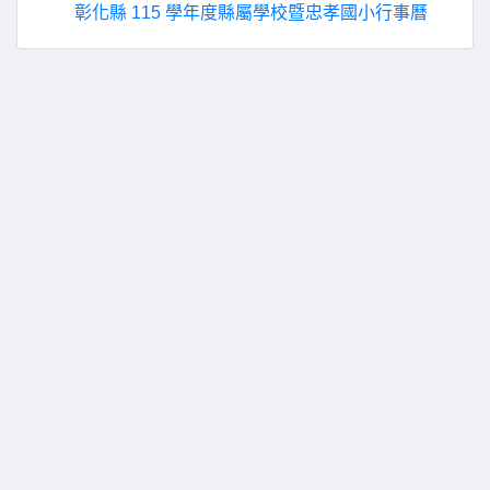
彰化縣 115 學年度縣屬學校暨忠孝國小行事曆