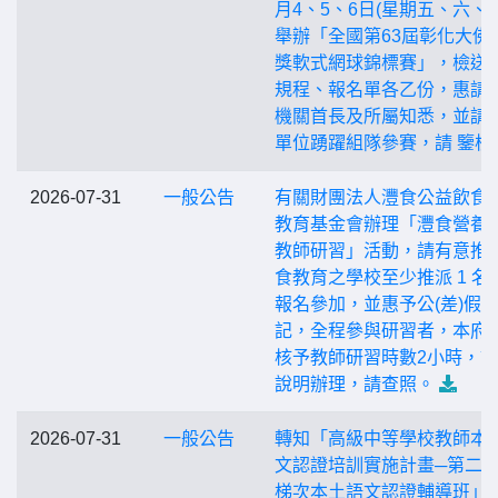
月4、5、6日(星期五、六、日
舉辦「全國第63屆彰化大佛
獎軟式網球錦標賽」，檢送
規程、報名單各乙份，惠請
機關首長及所屬知悉，並請 
單位踴躍組隊參賽，請 鑒核
2026-07-31
一般公告
有關財團法人灃食公益飲食
教育基金會辦理「灃食營養 5
教師研習」活動，請有意推
食教育之學校至少推派 1 名
報名參加，並惠予公(差)假
記，全程參與研習者，本府
核予教師研習時數2小時，
說明辦理，請查照。
2026-07-31
一般公告
轉知「高級中等學校教師本
文認證培訓實施計畫─第二
梯次本土語文認證輔導班」