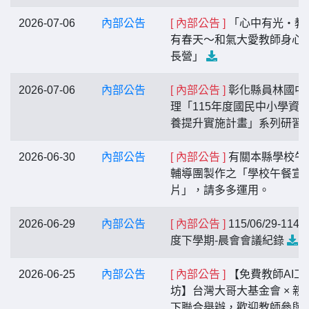
2026-07-06
內部公告
[ 內部公告 ]
「心中有光・教
有春天～和氣大愛教師身心
長營」
2026-07-06
內部公告
[ 內部公告 ]
彰化縣員林國中
理「115年度國民中小學資
養提升實施計畫」系列研習
2026-06-30
內部公告
[ 內部公告 ]
有關本縣學校午
輔導團製作之「學校午餐宣
片」，請多多運用。
2026-06-29
內部公告
[ 內部公告 ]
115/06/29-114
度下學期-晨會會議紀錄
2026-06-25
內部公告
[ 內部公告 ]
【免費教師AI工
坊】台灣大哥大基金會 × 親
下聯合舉辦，歡迎教師參與