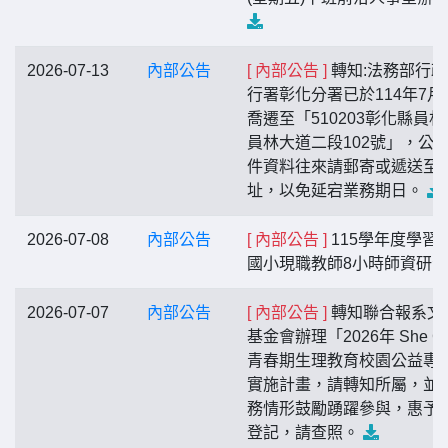
2026-07-13
內部公告
[ 內部公告 ]
轉知:法務部行政
行署彰化分署已於114年7月
喬遷至「510203彰化縣員林
員林大道二段102號」，公
件資料往來請郵寄或遞送至
址，以免延宕業務期日。
2026-07-08
內部公告
[ 內部公告 ]
115學年度學習
國小現職教師8小時師資研
2026-07-07
內部公告
[ 內部公告 ]
轉知聯合報系文
基金會辦理「2026年 She C
青春期生理教育校園公益專
實施計畫，請轉知所屬，並
務情形鼓勵踴躍參與，惠予
登記，請查照。