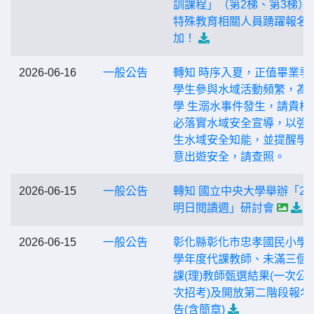
訓課程」（第2梯、第3梯）
特殊教育相關人員踴躍報名
加！
2026-06-16
一般公告
轉知 時序入夏，正值畢業季
學生參與水域活動頻繁，為
學 生溺水事件發生，請貴校
必落實水域安全宣導，以強
生水域安全知能，並提醒學
意出遊安全，請查照。
2026-06-15
一般公告
轉知 國立中央大學舉辦「20
明日閱讀週」研討會
2026-06-15
一般公告
彰化縣彰化市忠孝國民小學 1
學年度代課教師、未滿三個
課(理)教師甄選結果(一次公
次招考)及開放第二階段報名
告(含簡章)