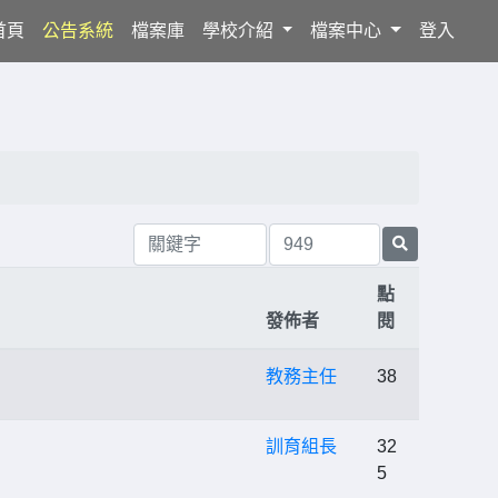
(current)
首頁
公告系統
檔案庫
學校介紹
檔案中心
登入
點
發佈者
閱
教務主任
38
訓育組長
32
5