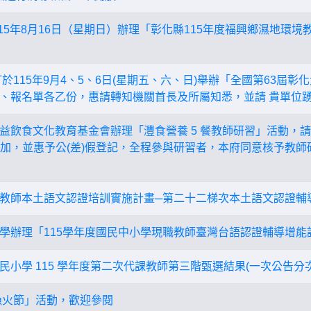
15年8月16日（星期日）辦理「彰化縣115年度福興鄉濕地環境
於115年9月4、5、6日(星期五、六、日)舉辦「全國第63屆
、報名單各乙份，惠請轉知機關首長及所屬知悉，並請 貴單位踴
益飲食文化教育基金會辦理「灃食營養 5 餐教師研習」活動，
名參加，並惠予公(差)假登記，全程參與研習者，本府同意核予教
教師本土語文認證培訓實施計畫─第二十二梯次本土語文認證輔
學辦理「115學年度國民中小學現職教師臺灣台語認證輔導增能
民小學 115 學年度第二次代課教師第三階甄選結果(一次公告分
功漁火節」活動，歡迎參閱