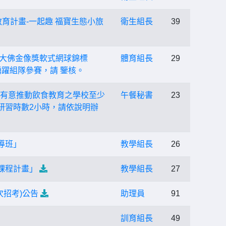
教育計畫-一起趣 福寶生態小旅
衛生組長
39
彰化大佛金像獎軟式網球錦標
體育組長
29
躍組隊參賽，請 鑒核。
請有意推動飲食教育之學校至少
午餐秘書
23
師研習時數2小時，請依說明辦
導班」
教學組長
26
課程計畫」
教學組長
27
次招考)公告
助理員
91
訓育組長
49