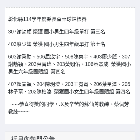
彰化縣114學年度縣長盃桌球錦標賽
307謝劼穎 榮獲 國小男生四年級單打 第三名
403廖少筳 榮獲 國小男生四年級單打 第七名
603謝秉勳、506屈宬宇、508陳奐宇、403廖少筳、307
謝劼穎、203葉晉瑋、203黃翊佑、106蔡杰成 榮獲國小
男生六年級團體組 第四名
407賴宣穎、204陳玥澄、203王宥甯、206葉星潼、205
林子甯、202陳柏溱 榮獲國小女生四年級團體組 第四名
~~~恭喜得獎的同學，以及辛苦的蘇仙菁教練、蔡佩芳
教練~~~~
近月內熱門公告