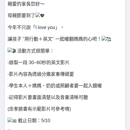
親愛的家長您好～
母親節要到了
今年不只說「I love you」，
讓孩子 "用行動＋英文" 一起暖翻媽媽的心吧！
活動方式很簡單：
-錄製一段 30–60秒的英文影片
-影片內容為透過分擔家事傳遞愛
-學生本人＋媽媽、奶奶或照顧者要一起入鏡喔
-記得影片要畫面清楚以及音量清晰可聽
(忠孝臉書有示範影片可參考唷)
截止日期：5/10