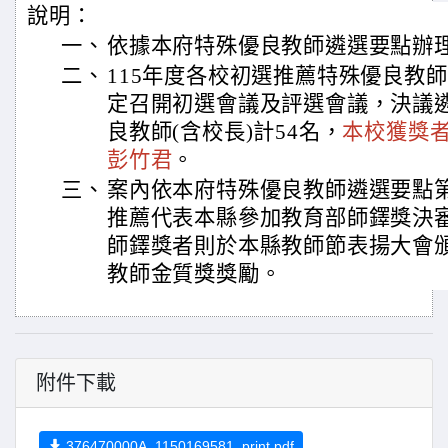
說明：
一、
依據本府特殊優良教師遴選要點辦
二、
115年度各校初選推薦特殊優良教
定召開初選會議及評選會議，決議
良教師(含校長)計54名，
本校獲獎
彭竹君
。
三、
案內依本府特殊優良教師遴選要點第
推薦代表本縣參加教育部師鐸獎決
師鐸獎者則於本縣教師節表揚大會
教師金質獎獎勵。
附件下載
376470000A_1150169581_print.pdf