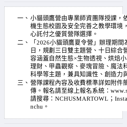
一、
小貓頭鷹營由專業師資團隊授課，
機生態校園及安全完善之教學環境
心託付之優質營隊選擇。
二、
「2026小貓頭鷹夏令營」辦理期間為1
日，規劃三日雙主題營、十日綜合
容涵蓋自然生態×生物透視、烘焙
理財、甲蟲觀察、麥塊冒險、魔法
科學等主題，兼具知識性、創造力
三、
營隊課程內容及收費標準詳如附件
傳。報名請至線上報名系統：www.siile
請搜尋：NCHUSMARTOWL；Instagr
nchu。