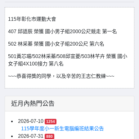
115年彰化市運動大會
407 邱語辰 榮獲 國小男子組2000公尺競走 第一名
502 林采蓁 榮獲 國小女子組200公尺 第六名
501黃芯瑂/502林采蓁/508邱宣菱/503林芊卉 榮獲 國小
女子組4X100接力 第八名
~~~恭喜得獎的同學，以及辛苦的王志仁教練~~~
近月內熱門公告
2026-07-10
1254
115學年度小一新生電腦編班結果公告
2026-07-31
880