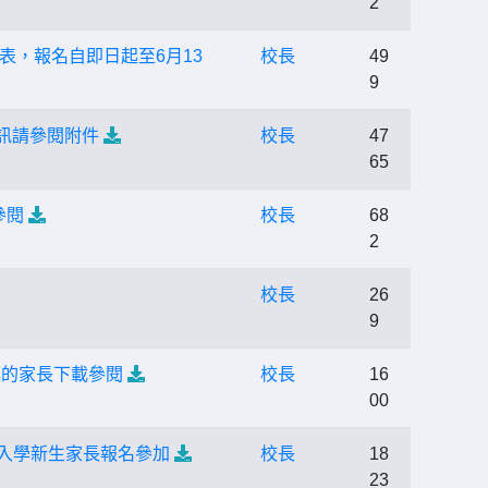
2
表，報名自即日起至6月13
校長
49
9
訊請參閱附件
校長
47
65
參閱
校長
68
2
校長
26
9
興趣的家長下載參閱
校長
16
00
年度入學新生家長報名參加
校長
18
23