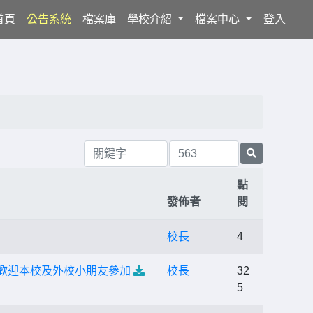
(current)
首頁
公告系統
檔案庫
學校介紹
檔案中心
登入
點
發佈者
閱
校長
4
，歡迎本校及外校小朋友參加
校長
32
5