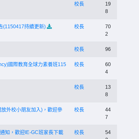
校長
19
8
150417持續更新)
校長
70
2
校長
96
petency)國際教育全球力素養班115
校長
60
4
校長
13
8
放外校小朋友加入)，歡迎參
校長
44
7
通知，歡迎IE-GC班家長下載
校長
54