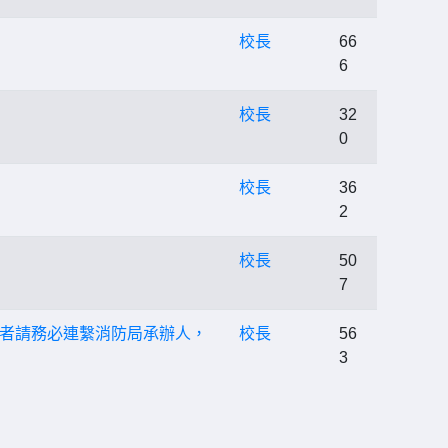
校長
66
6
校長
32
0
校長
36
2
校長
50
7
加者請務必連繫消防局承辦人，
校長
56
3