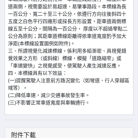
道兩側，視需要設於易超速、易肇事路段。本標線為長
一百公分、寬二十至三十公分，依遵行方向往後斜四十
五度之白色平行四邊形或採長方形設置，距車道兩側標
線五至十公分，間隔為一百公分， 厚度以不超過零點二
公分為原則；其距車道標線距離得依車道寬度酌予加大
淨距(本標線設置圖例如附件)。
三、所謂視覺化減速標線，係利用多組漸密、具視覺錯
覺效果之方形（或斜線）標線，模擬「道路縮窄」或
「車速變快」之視覺感受，使駕駛人產生減速反應。
四、本標線具有以下效益：
(一)提醒駕駛人注意前方路況變化（如彎道、行人穿越區
域等）。
(二)降低車速，減少交通事故發生率。
(三)不影響正常車道寬度與車輛通行。
附件下載