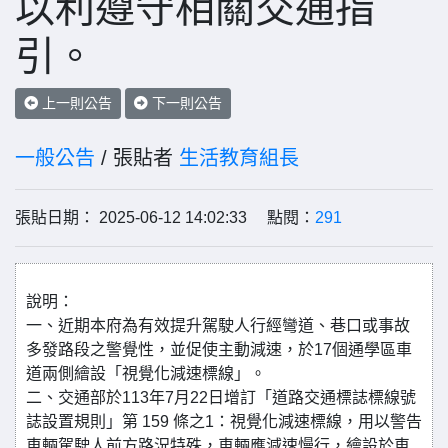
以利遵守相關交通指
引。
上一則公告
下一則公告
一般公告
/ 張貼者
生活教育組長
張貼日期： 2025-06-12 14:02:33 點閱：
291
說明：
一、近期本府為有效提升駕駛人行經彎道、巷口或事故
多發路段之警覺性，並促使主動減速，於17個通學區車
道兩側繪設「視覺化減速標線」。
二、交通部於113年7月22日增訂「道路交通標誌標線號
誌設置規則」第 159 條之1：視覺化減速標線，用以警告
車輛駕駛人前方路況特殊，車輛應減速慢行，繪設於車