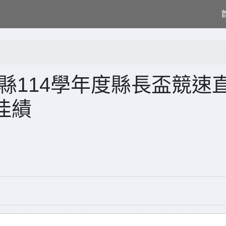
縣114學年度縣長盃競速
佳績