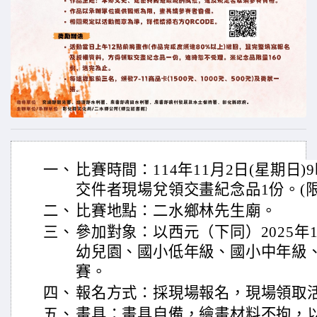
一、
比賽時間：114年11月2日(星期日)
交件者現場兌領交畫紀念品1份。(限
二、
比賽地點：二水鄉林先生廟。
三、
參加對象：以西元（下同）2025年
幼兒園、國小低年級、國小中年級
賽。
四、
報名方式：採現場報名，現場領取
五、
畫具：畫具自備，繪畫材料不拘，