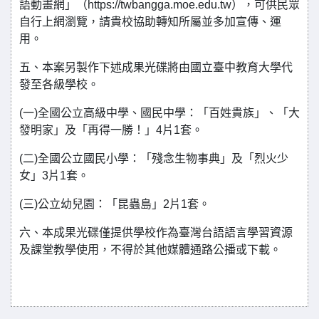
語動畫網」（https://twbangga.moe.edu.tw），可供民眾
自行上網瀏覽，請貴校協助轉知所屬並多加宣傳、運
用。
五、本案另製作下述成果光碟將由國立臺中教育大學代
發至各級學校。
(一)全國公立高級中學、國民中學：「百姓貴族」、「大
發明家」及「再得一勝！」4片1套。
(二)全國公立國民小學：「殘念生物事典」及「烈火少
女」3片1套。
(三)公立幼兒園：「昆蟲島」2片1套。
六、本成果光碟僅提供學校作為臺灣台語語言學習資源
及課堂教學使用，不得於其他媒體通路公播或下載。