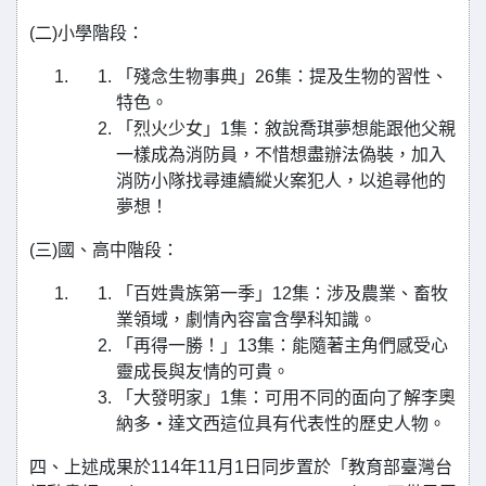
(二)小學階段：
「殘念生物事典」26集：提及生物的習性、
特色。
「烈火少女」1集：敘說喬琪夢想能跟他父親
一樣成為消防員，不惜想盡辦法偽裝，加入
消防小隊找尋連續縱火案犯人，以追尋他的
夢想！
(三)國、高中階段：
「百姓貴族第一季」12集：涉及農業、畜牧
業領域，劇情內容富含學科知識。
「再得一勝！」13集：能隨著主角們感受心
靈成長與友情的可貴。
「大發明家」1集：可用不同的面向了解李奧
納多‧達文西這位具有代表性的歷史人物。
四、上述成果於114年11月1日同步置於「教育部臺灣台