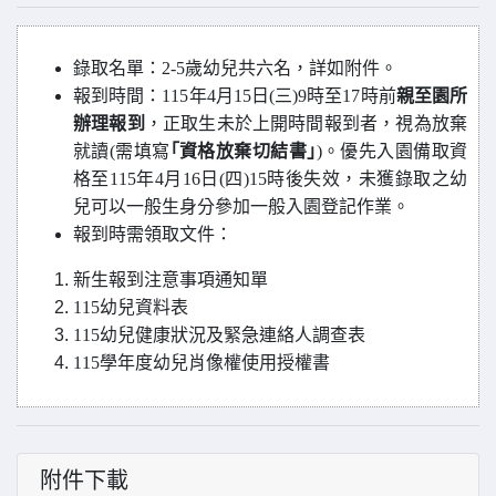
錄取名單：2-5歲幼兒共六名，詳如附件。
報到時間：115年4月15日(三)9時至17時前
親至園所
辦理報到
，正取生未於上開時間報到者，視為放棄
就讀(需填寫
｢資格放棄切結書｣
)。優先入園備取資
格至115年4月16日(四)15時後失效，未獲錄取之幼
兒可以一般生身分參加一般入園登記作業。
報到時需領取文件：
新生報到注意事項通知單
115
幼兒資料表
115
幼兒健康狀況及緊急連絡人調查表
115
學年度幼兒肖像權使用授權書
附件下載