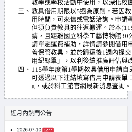
教學或學校活動中使用，以深化校
三、
教具借用期限以5週為原則，若因
用時間，可來信或電話洽詢。申請
但須負責教具的往返搬運。於本(115
請，且距離國立科學工藝博物館30
請單趟運費補助，詳情請參閱借用
善保管教具，並於歸還後1週內提
用紀錄單」，以利後續推廣評估與
四、
115學年度第1學期教具借用申請
可透過以下連結填寫借用申請表單：https:/
g，或於科工館官網最新消息查詢。
近月內熱門公告
2026-07-10
1277