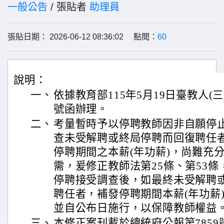
一般公告
/ 張貼者
助理員
張貼日期： 2026-06-12 08:36:02 點閱：
60
說明：
一、
依據教育部115年5月19日臺教人(三)字
號函辦理。
二、
考量暫時予以停聘教師因非自願停
查未受解聘或終局停聘而回復聘任
停聘期間之本薪(年功薪)，尚難充
需，爰修正教師法第25條、第53
停聘接受調查後，如最終未受解聘
聘任者，補發停聘期間本薪(年功薪
並自公布日施行，以保障教師權益
三、
本修正案刊載於總統府公報第7859號