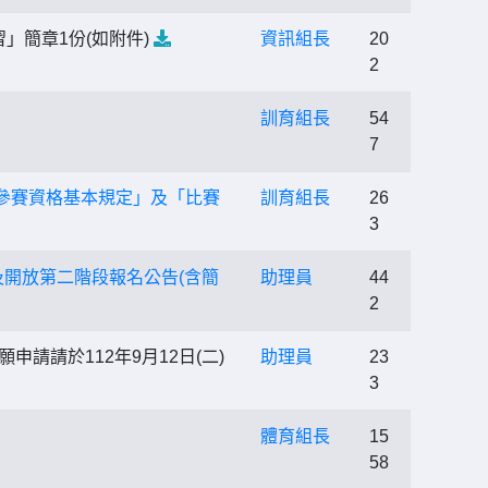
」簡章1份(如附件)
資訊組長
20
2
訓育組長
54
7
參賽資格基本規定」及「比賽
訓育組長
26
3
及開放第二階段報名公告(含簡
助理員
44
2
請請於112年9月12日(二)
助理員
23
3
體育組長
15
58