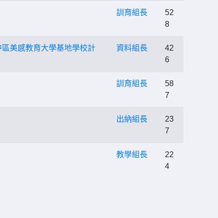
訓育組長
52
8
─中區美感教育大學基地學校計
資料組長
42
6
訓育組長
58
7
出納組長
23
7
教學組長
22
4