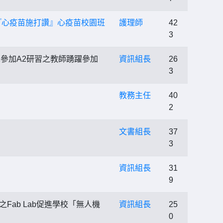
『心疫苗施打讚』心疫苗校園班
護理師
42
3
未參加A2研習之教師踴躍參加
資訊組長
26
3
教務主任
40
2
文書組長
37
3
資訊組長
31
9
ab Lab促進學校「無人機
資訊組長
25
0