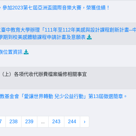
，參加2023第七屆亞洲盃國際音樂大賽，榮獲佳績！
立臺中教育大學辦理「111年至112年美感與設計課程創新計畫
一學期到校美感體驗課程申請計畫及意願表
升旗位置資訊
年（上）各項代收代辦費檔案編修相關事宜
教基金會「愛讓世界轉動 兒少公益行動」第13屆徵選簡章。
7
238
239
...
243
244
›