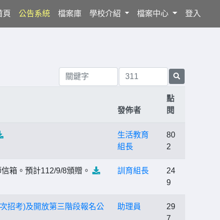
(current)
首頁
公告系統
檔案庫
學校介紹
檔案中心
登入
點
發佈者
閱
生活教育
80
組長
2
。預計112/9/8頒贈。
訓育組長
24
9
次招考)及開放第三階段報名公
助理員
29
7