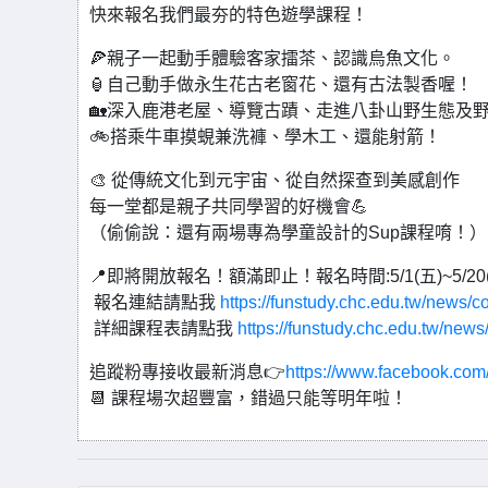
快來報名我們最夯的特色遊學課程！
🍕親子一起動手體驗客家擂茶、認識烏魚文化。
🏮自己動手做永生花古老窗花、還有古法製香喔！
🏡深入鹿港老屋、導覽古蹟、走進八卦山野生態及野
🚲搭乘牛車摸蜆兼洗褲、學木工、還能射箭！
🎨 從傳統文化到元宇宙、從自然探查到美感創作
每一堂都是親子共同學習的好機會💪
（偷偷說：還有兩場專為學童設計的Sup課程唷！）
📍即將開放報名！額滿即止！報名時間:5/1(五)~5/20(三
報名連結請點我
https://funstudy.chc.edu.tw/news/c
詳細課程表請點我
https://funstudy.chc.edu.tw/news
追蹤粉專接收最新消息👉
https://www.facebook.co
📆 課程場次超豐富，錯過只能等明年啦！