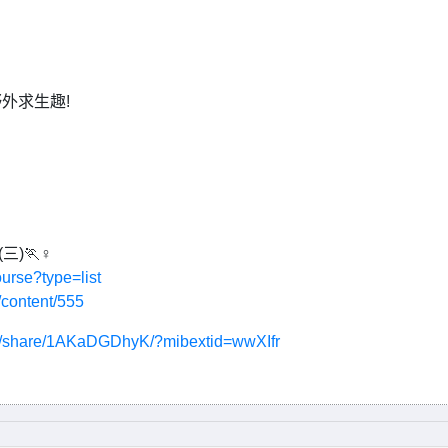
外求生趣!
)🏃♀️
ourse?type=list
/content/555
m/share/1AKaDGDhyK/?mibextid=wwXIfr