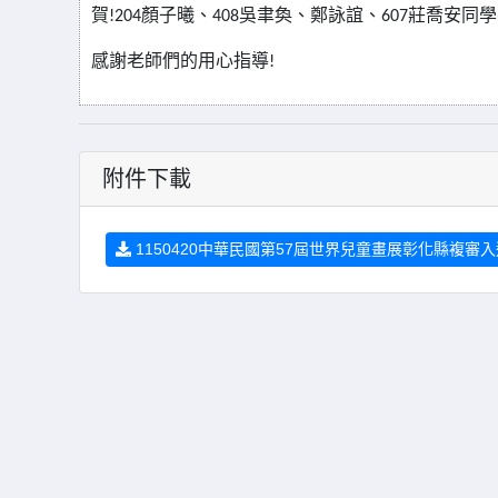
賀
顏子曦、
吳聿奐、鄭詠誼、
莊喬安同學
!204
408
607
感謝老師們的用心指導
!
附件下載
1150420中華民國第57屆世界兒童畫展彰化縣複審入選名