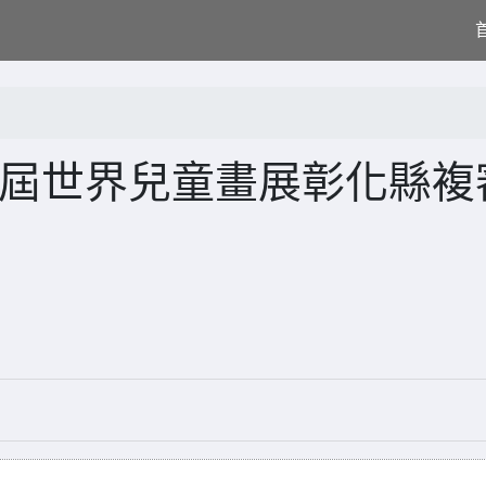
7屆世界兒童畫展彰化縣複