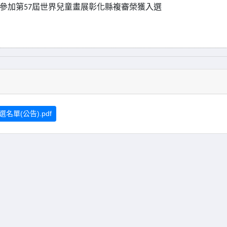
參加第
屆世界兒童畫展彰化縣複審榮獲入選
57
單(公告).pdf